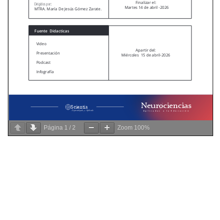
Página
1
/
2
Zoom
100%