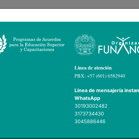
Linea de atención
PBX: +57 (601) 6582940
Línea de mensajería insta
WhatsApp
30193002482
3173734430
3045886446