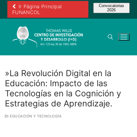
Ir
Ir Página Principal
Convocatorias
2026
al
FUNANCOL
contenido
Buscar:
»La Revolución Digital en la
Educación: Impacto de las
Tecnologías en la Cognición y
Estrategias de Aprendizaje.
EDUCACIÓN Y TECNOLOGÍA