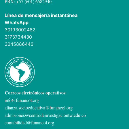
PBX: +57 (601) 6582940
Línea de mensajería instantánea
WhatsApp
30193002482
3173734430
3045886446
Correos electrónicos operativos.
info@funancol.org
alianza.socioeducativa@funancol.org
admisiones@centrodeinvestigaciontw.edu.co
contabilidad@funancol.org