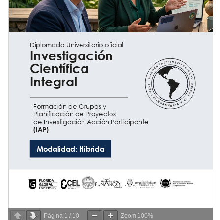
Página
1
/
10
Zoom
100%