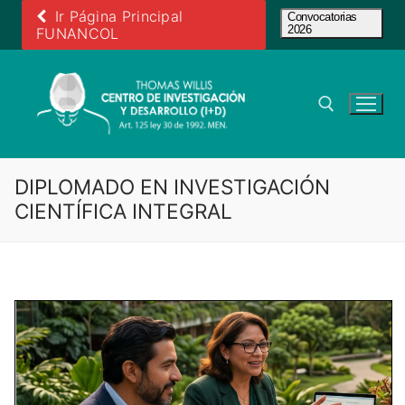
Ir
Ir Página Principal
Convocatorias
2026
al
FUNANCOL
contenido
Buscar:
DIPLOMADO EN INVESTIGACIÓN
CIENTÍFICA INTEGRAL