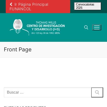
Ir
Ir Página Principal
Convocatorias
2026
al
FUNANCOL
contenido
Buscar:
Front Page
Buscar: