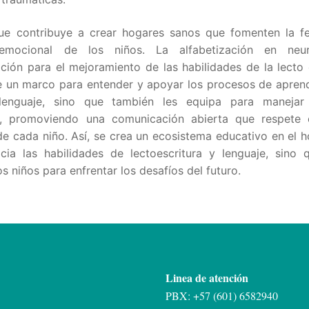
ue contribuye a crear hogares sanos que fomenten la fel
 emocional de los niños. La alfabetización en neur
ión para el mejoramiento de las habilidades de la lecto 
e un marco para entender y apoyar los procesos de aprend
lenguaje, sino que también les equipa para manejar 
s, promoviendo una comunicación abierta que respete 
de cada niño. Así, se crea un ecosistema educativo en el 
icia las habilidades de lectoescritura y lenguaje, sino
os niños para enfrentar los desafíos del futuro.
Linea de atención
PBX: +57 (601) 6582940