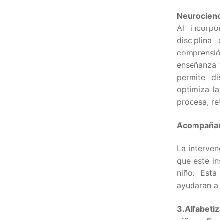
Neurocienc
Al incorp
disciplina
comprensi
enseñanza y
permite di
optimiza l
procesa, ret
Acompañam
La interven
que este in
niño. Esta
ayudaran a 
3.Alfabeti