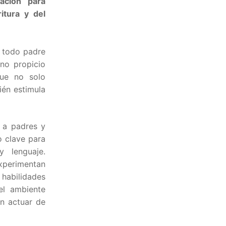
ación para
itura y del
 todo padre
no propicio
que no solo
ién estimula
 a padres y
o clave para
y lenguaje.
experimentan
habilidades
el ambiente
en actuar de