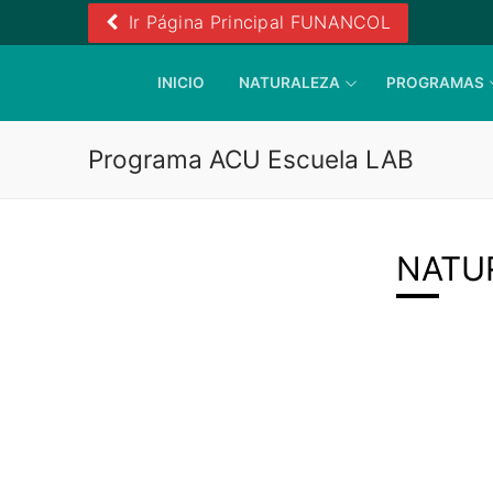
Ir
Ir Página Principal FUNANCOL
al
contenido
INICIO
NATURALEZA
PROGRAMAS
Programa ACU Escuela LAB
NATU