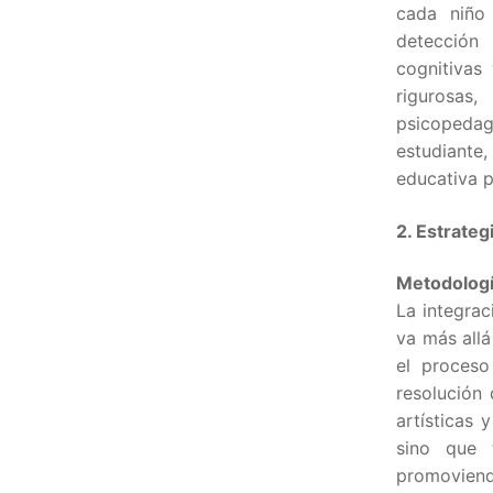
cada niño 
detección
cognitivas 
rigurosas
psicopeda
estudiante
educativa p
2. Estrateg
Metodolog
La integra
va más allá
el proceso
resolución
artísticas 
sino que 
promoviend