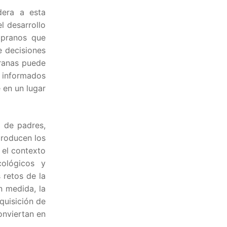
dera a esta
l desarrollo
mpranos que
e decisiones
ranas puede
 informados
 en un lugar
 de padres,
producen los
 el contexto
cológicos y
 retos de la
n medida, la
quisición de
onviertan en