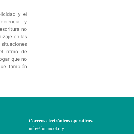
icidad y el
ociencia y
escritura no
izaje en las
situaciones
el ritmo de
hogar que no
 que también
Correos electrónicos operativos.
info@funancol.org