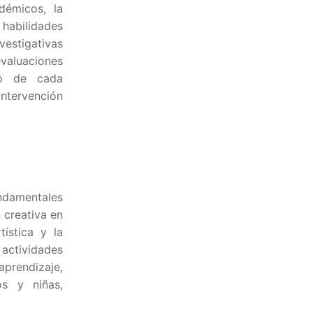
démicos, la
habilidades
vestigativas
aluaciones
do de cada
ntervención
undamentales
 creativa en
ística y la
 actividades
aprendizaje,
os y niñas,