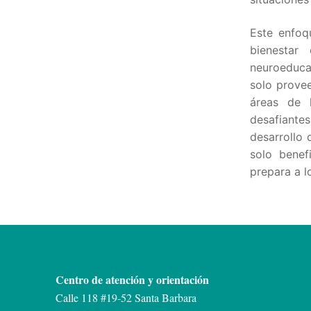
Este enfoq
bienestar
neuroeducac
solo prove
áreas de 
desafiante
desarrollo 
solo benef
prepara a l
Centro de atención y orientación
Calle 118 #19-52 Santa Barbara