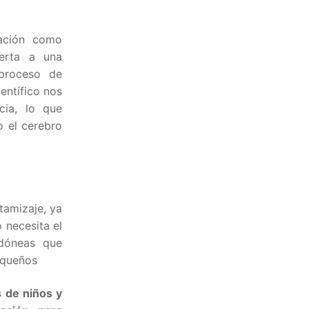
cación como
uerta a una
proceso de
entífico nos
cia, lo que
o el cerebro
tamizaje, ya
 necesita el
idóneas que
equeños
 de niños y