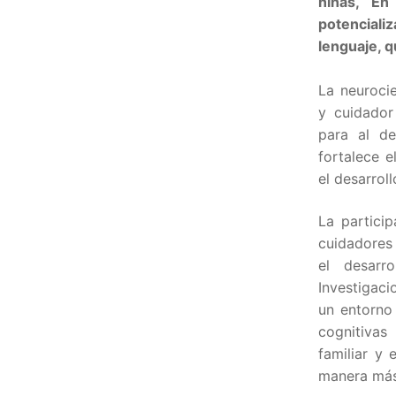
niñas, En
potenciali
lenguaje, 
La neuroci
y cuidador
para al de
fortalece e
el desarrol
La partici
cuidadores 
el desarro
Investigac
un entorno
cognitivas
familiar y 
manera más 